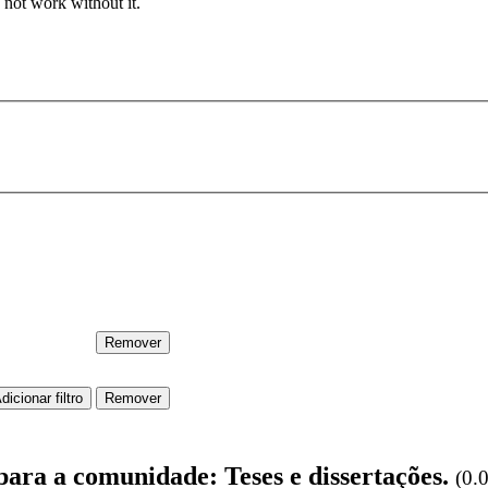
 not work without it.
para a comunidade: Teses e dissertações.
(0.