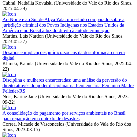
Cabral, Nathália Kovalski
(
Universidade do Vale do Rio dos Sinos
,
2025-04-29
)
Ao Norte e ao Sul de Abya Yala: um estudo comparado sobre a
jurisdição criminal dos Povos Indígenas nos Estados Unidos da
América e no Brasil à luz do direito à autodeterminação
Martins, Lais Nardon
(
Universidade do Vale do Rio dos Sinos
,
2023-05-27
)
Desafios e implicações jurídico-sociais da desinformação na era
digital
Klimiki, Kamila
(
Universidade do Vale do Rio dos Sinos
,
2025-04-
22
)
Disciplina e mulheres encarceradas: uma análise da perversão do
direito através do poder disciplinar na Penitenciária Feminina Madre
Pelletier/RS
Neis, Karine Jane
(
Universidade do Vale do Rio dos Sinos
,
2023-
09-22
)
A consolidação do pagamento por serviços ambientais no Brasil
para reparação em contexto de desastres
Correa, Micaele de Vasconcelos
(
Universidade do Vale do Rio dos
Sinos
,
2023-03-15
)