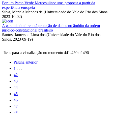
Por um Pacto Verde Mercosulino: uma proposta a partir da
experiência europeia
Silva, Mariela Mendes da
(
Universidade do Vale do Rio dos Sinos
,
2023-10-02
)
A garantia do direito à proteção de dados no âmbito da ordem
jurídico-constitucional brasileiro
Santos, Jamerson Lima dos
(
Universidade do Vale do Rio dos
Sinos
,
2023-09-19
)
Itens para a visualização no momento 441-450 of 496
Página anterior
1
. . .
42
43
44
45
46
47
48