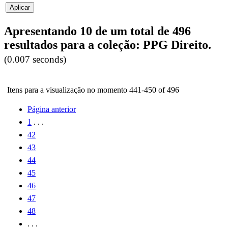
Apresentando 10 de um total de 496
resultados para a coleção: PPG Direito.
(0.007 seconds)
Itens para a visualização no momento 441-450 of 496
Página anterior
1
. . .
42
43
44
45
46
47
48
. . .