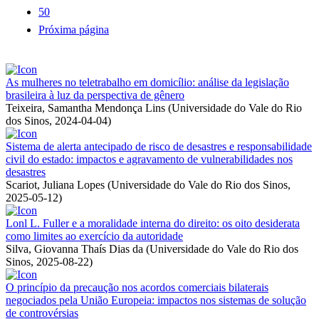
50
Próxima página
As mulheres no teletrabalho em domicílio: análise da legislação
brasileira à luz da perspectiva de gênero
Teixeira, Samantha Mendonça Lins
(
Universidade do Vale do Rio
dos Sinos
,
2024-04-04
)
Sistema de alerta antecipado de risco de desastres e responsabilidade
civil do estado: impactos e agravamento de vulnerabilidades nos
desastres
Scariot, Juliana Lopes
(
Universidade do Vale do Rio dos Sinos
,
2025-05-12
)
Lonl L. Fuller e a moralidade interna do direito: os oito desiderata
como limites ao exercício da autoridade
Silva, Giovanna Thaís Dias da
(
Universidade do Vale do Rio dos
Sinos
,
2025-08-22
)
O princípio da precaução nos acordos comerciais bilaterais
negociados pela União Europeia: impactos nos sistemas de solução
de controvérsias