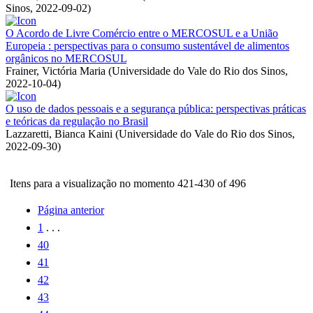
Sinos
,
2022-09-02
)
O Acordo de Livre Comércio entre o MERCOSUL e a União
Europeia : perspectivas para o consumo sustentável de alimentos
orgânicos no MERCOSUL
Frainer, Victória Maria
(
Universidade do Vale do Rio dos Sinos
,
2022-10-04
)
O uso de dados pessoais e a segurança pública: perspectivas práticas
e teóricas da regulação no Brasil
Lazzaretti, Bianca Kaini
(
Universidade do Vale do Rio dos Sinos
,
2022-09-30
)
Itens para a visualização no momento 421-430 of 496
Página anterior
1
. . .
40
41
42
43