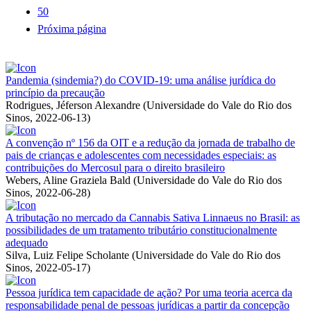
50
Próxima página
Pandemia (sindemia?) do COVID-19: uma análise jurídica do
princípio da precaução
Rodrigues, Jéferson Alexandre
(
Universidade do Vale do Rio dos
Sinos
,
2022-06-13
)
A convenção nº 156 da OIT e a redução da jornada de trabalho de
pais de crianças e adolescentes com necessidades especiais: as
contribuições do Mercosul para o direito brasileiro
Webers, Aline Graziela Bald
(
Universidade do Vale do Rio dos
Sinos
,
2022-06-28
)
A tributação no mercado da Cannabis Sativa Linnaeus no Brasil: as
possibilidades de um tratamento tributário constitucionalmente
adequado
Silva, Luiz Felipe Scholante
(
Universidade do Vale do Rio dos
Sinos
,
2022-05-17
)
Pessoa jurídica tem capacidade de ação? Por uma teoria acerca da
responsabilidade penal de pessoas jurídicas a partir da concepção