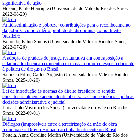
significativa da ação
Helene, Paulo Henrique
(
Universidade do Vale do Rio dos Sinos
,
2022-08-29
)
Antidiscriminação e pobreza: contribuições para o reconhecimento
da pobreza como critério proibido de discriminação no direito
brasileiro
Brunetto, Fábio Santos
(
Universidade do Vale do Rio dos Sinos
,
2022-07-26
)
A adoção de práticas de justiça restaurativa em contraposição à
calamidade do encarceramento em massa: por uma resposta eficiente
à política de drogas no Brasil
Salonski Filho, Carlos Augusto
(
Universidade do Vale do Rio dos
Sinos
,
2025-10-20
)
Lei de introdução às normas do direito brasileiro: o sentido
constitucionalmente adequado de observar as consequências práticas
decisões administrativa e judicial
Lima, Italo Vasconcelos Sousa
(
Universidade do Vale do Rio dos
Sinos
,
2022-09-01
)
Diálogos (im)possíveis entre a terceirização da mão de obra
feminina e o Direito Humano ao trabalho decente no Brasil
Portela, Anna Caroline Morlin
(
Universidade do Vale do Rio dos