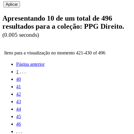
Apresentando 10 de um total de 496
resultados para a coleção: PPG Direito.
(0.005 seconds)
Itens para a visualização no momento 421-430 of 496
Página anterior
1
. . .
40
41
42
43
44
45
46
. . .