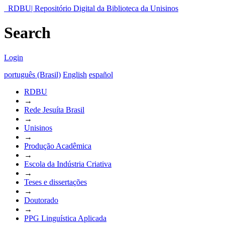
RDBU| Repositório Digital da Biblioteca da Unisinos
Search
Login
português (Brasil)
English
español
RDBU
→
Rede Jesuíta Brasil
→
Unisinos
→
Produção Acadêmica
→
Escola da Indústria Criativa
→
Teses e dissertações
→
Doutorado
→
PPG Linguística Aplicada