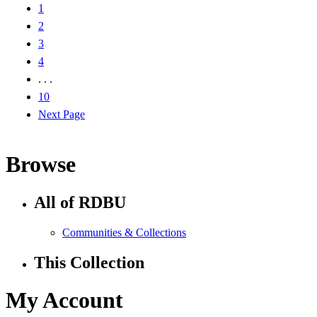
1
2
3
4
. . .
10
Next Page
Browse
All of RDBU
Communities & Collections
This Collection
My Account