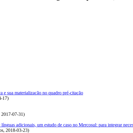
a e sua materialização no quadro pré-citação
4-17
)
,
2017-07-31
)
línguas adicionais, um estudo de caso no Mercosul: para integrar nece
os
,
2018-03-23
)