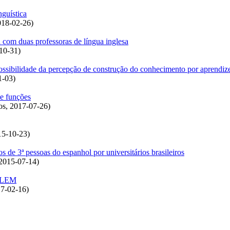
nguística
018-02-26
)
a com duas professoras de língua inglesa
10-31
)
a possibilidade da percepção de construção do conhecimento por aprendiz
1-03
)
 e funções
os
,
2017-07-26
)
15-10-23
)
s de 3ª pessoas do espanhol por universitários brasileiros
2015-07-14
)
D-LEM
7-02-16
)