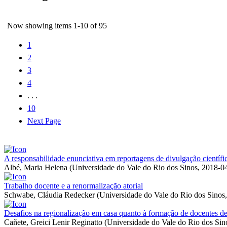
Now showing items 1-10 of 95
1
2
3
4
. . .
10
Next Page
A responsabilidade enunciativa em reportagens de divulgação científic
Albé, Maria Helena
(
Universidade do Vale do Rio dos Sinos
,
2018-0
Trabalho docente e a renormalização atorial
Schwabe, Cláudia Redecker
(
Universidade do Vale do Rio dos Sinos
Desafios na regionalização em casa quanto à formação de docentes de 
Cañete, Greici Lenir Reginatto
(
Universidade do Vale do Rio dos Sin