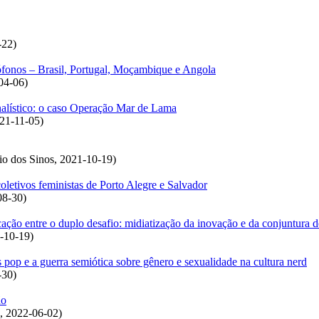
-22
)
usófonos – Brasil, Portugal, Moçambique e Angola
04-06
)
rnalístico: o caso Operação Mar de Lama
21-11-05
)
io dos Sinos
,
2021-10-19
)
letivos feministas de Porto Alegre e Salvador
08-30
)
ação entre o duplo desafio: midiatização da inovação e da conjuntura 
-10-19
)
p e a guerra semiótica sobre gênero e sexualidade na cultura nerd
-30
)
ão
,
2022-06-02
)