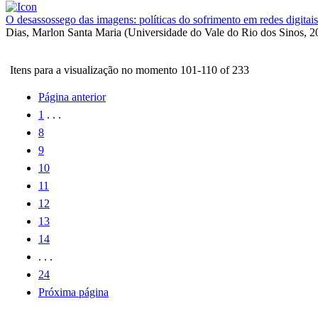
O desassossego das imagens: políticas do sofrimento em redes digitais
Dias, Marlon Santa Maria
(
Universidade do Vale do Rio dos Sinos
,
2
Itens para a visualização no momento 101-110 of 233
Página anterior
1
. . .
8
9
10
11
12
13
14
. . .
24
Próxima página