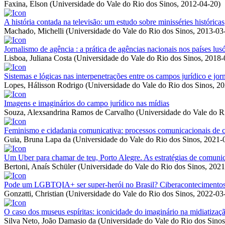
Faxina, Elson
(
Universidade do Vale do Rio dos Sinos
,
2012-04-20
)
A história contada na televisão: um estudo sobre minisséries históricas
Machado, Michelli
(
Universidade do Vale do Rio dos Sinos
,
2013-03
Jornalismo de agência : a prática de agências nacionais nos países l
Lisboa, Juliana Costa
(
Universidade do Vale do Rio dos Sinos
,
2018-
Sistemas e lógicas nas interpenetrações entre os campos jurídico e jo
Lopes, Hálisson Rodrigo
(
Universidade do Vale do Rio dos Sinos
,
20
Imagens e imaginários do campo jurídico nas mídias
Souza, Alexsandrina Ramos de Carvalho
(
Universidade do Vale do R
Feminismo e cidadania comunicativa: processos comunicacionais de co
Guia, Bruna Lapa da
(
Universidade do Vale do Rio dos Sinos
,
2021-
Um Uber para chamar de teu, Porto Alegre. As estratégias de comunic
Bertoni, Anaís Schüler
(
Universidade do Vale do Rio dos Sinos
,
2021
Pode um LGBTQIA+ ser super-herói no Brasil? Ciberacontecimentos po
Gonzatti, Christian
(
Universidade do Vale do Rio dos Sinos
,
2022-03
O caso dos museus espíritas: iconicidade do imaginário na midiatizaç
Silva Neto, João Damasio da
(
Universidade do Vale do Rio dos Sinos