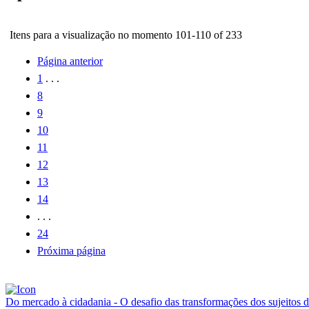
Itens para a visualização no momento 101-110 of 233
Página anterior
1
. . .
8
9
10
11
12
13
14
. . .
24
Próxima página
Do mercado à cidadania - O desafio das transformações dos sujeitos disc