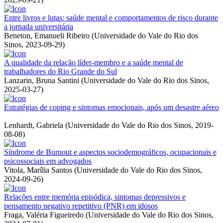
Entre livros e lutas: saúde mental e comportamentos de risco durante
a jornada universitária
Beneton, Emanueli Ribeiro
(
Universidade do Vale do Rio dos
Sinos
,
2023-09-29
)
A qualidade da relação líder-membro e a saúde mental de
trabalhadores do Rio Grande do Sul
Lanzarin, Bruna Santini
(
Universidade do Vale do Rio dos Sinos
,
2025-03-27
)
Estratégias de coping e sintomas emocionais, após um desastre aéreo
Lenhardt, Gabriela
(
Universidade do Vale do Rio dos Sinos
,
2019-
08-08
)
Síndrome de Burnout e aspectos sociodemográficos, ocupacionais e
psicossociais em advogados
Vitola, Marília Santos
(
Universidade do Vale do Rio dos Sinos
,
2024-09-26
)
Relações entre memória episódica, sintomas depressivos e
pensamento negativo repetitivo (PNR) em idosos
Fraga, Valéria Figueiredo
(
Universidade do Vale do Rio dos Sinos
,