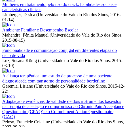
Mulheres em tratamento pelo uso do crack: habilidades sociais e
características clínicas
Limberger, Jéssica
(
Universidade do Vale do Rio dos Sinos
,
2016-
01-14
)
Ambiente Familiar e Desempenho Escolar
Mahendra, Fénita Manuel
(
Universidade do Vale do Rio dos Sinos
,
2015-08-15
)
Funcionalidade e comunicação conjugal em diferentes etapas do
ciclo de vida
Luz, Susana König
(
Universidade do Vale do Rio dos Sinos
,
2015-
03-19
)
A aliança terapêutica: um estudo de processo de uma paciente
diagnosticada com transtorno de personalidade borderline
Geremia, Lisiane
(
Universidade do Vale do Rio dos Sinos
,
2015-12-
22
)
Adaptação e evidências de validade de dois instrumentos baseados
na Terapia de aceitação e compromisso : o Chronic Pain Acceptance
Questionnaire (CPAQ) e o Commitment Action Questionnaire
(CAQ)
Peloso, Franciele Cristiane
(
Universidade do Vale do Rio dos Sinos
,
2023-09-21
)