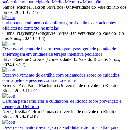
saúde de um município do Médio Mearim - Maranhão
Santos, Michael Jakson Silva dos
(
Universidade do Vale do Rio dos
Sinos
,
2024-05-27
)
Guia para atendimento de enfermagem às vítimas de acidentes
ofídicos no contexto hospitalar
Cunha, Naylanny Gonçalves Torres
(
Universidade do Vale do Rio
dos Sinos
,
2024-04-04
)
Desenvolvimento de instrumento para passagem de plantão de
enfermagem em unidade de terapia intensiva pediátrica
Silva, Raelque Sousa e
(
Universidade do Vale do Rio dos Sinos
,
2024-03-22
)
Desenvolvimento de cartilha com orientações sobre os cuidados
com a pele de pessoas com radiodermite
Scienza, Ana Paula Machado
(
Universidade do Vale do Rio dos
Sinos
,
2023-11-01
)
Cartilha para familiares e cuidadores de idosos sobre prevenção e
manejo do Delirium
Neris, Jessika Cefrin Dantas
(
Universidade do Vale do Rio dos
Sinos
,
2024-01-10
)
Desenvolvimento e avaliação da viabilidade de um chatbot para