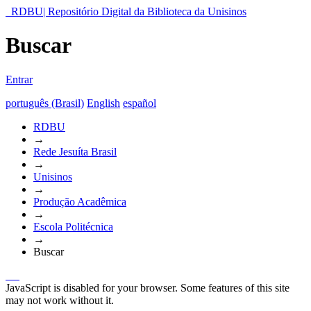
RDBU| Repositório Digital da Biblioteca da Unisinos
Buscar
Entrar
português (Brasil)
English
español
RDBU
→
Rede Jesuíta Brasil
→
Unisinos
→
Produção Acadêmica
→
Escola Politécnica
→
Buscar
JavaScript is disabled for your browser. Some features of this site
may not work without it.