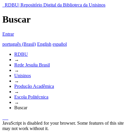
RDBU| Repositório Digital da Biblioteca da Unisinos
Buscar
Entrar
português (Brasil)
English
español
RDBU
→
Rede Jesuíta Brasil
→
Unisinos
→
Produção Acadêmica
→
Escola Politécnica
→
Buscar
JavaScript is disabled for your browser. Some features of this site
may not work without it.