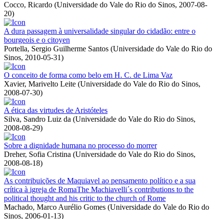
Cocco, Ricardo
(
Universidade do Vale do Rio do Sinos
,
2007-08-
20
)
A dura passagem à universalidade singular do cidadão: entre o
bourgeois e o citoyen
Portella, Sergio Guilherme Santos
(
Universidade do Vale do Rio do
Sinos
,
2010-05-31
)
O conceito de forma como belo em H. C. de Lima Vaz
Xavier, Marivelto Leite
(
Universidade do Vale do Rio do Sinos
,
2008-07-30
)
A ética das virtudes de Aristóteles
Silva, Sandro Luiz da
(
Universidade do Vale do Rio do Sinos
,
2008-08-29
)
Sobre a dignidade humana no processo do morrer
Dreher, Sofia Cristina
(
Universidade do Vale do Rio do Sinos
,
2008-08-18
)
As contribuições de Maquiavel ao pensamento político e a sua
crítica à igreja de RomaThe Machiavelli´s contributions to the
political thought and his critic to the church of Rome
Machado, Marco Aurélio Gomes
(
Universidade do Vale do Rio do
Sinos
,
2006-01-13
)