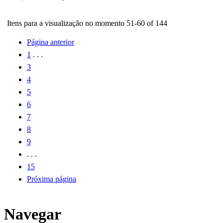
Itens para a visualização no momento 51-60 of 144
Página anterior
1
. . .
3
4
5
6
7
8
9
. . .
15
Próxima página
Navegar