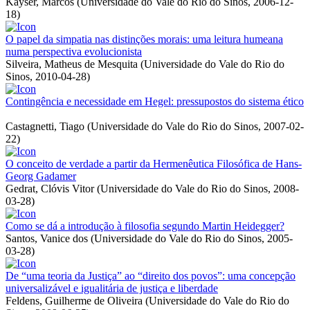
Kayser, Marcos
(
Universidade do Vale do Rio do Sinos
,
2006-12-
18
)
O papel da simpatia nas distinções morais: uma leitura humeana
numa perspectiva evolucionista
Silveira, Matheus de Mesquita
(
Universidade do Vale do Rio do
Sinos
,
2010-04-28
)
Contingência e necessidade em Hegel: pressupostos do sistema ético
Castagnetti, Tiago
(
Universidade do Vale do Rio do Sinos
,
2007-02-
22
)
O conceito de verdade a partir da Hermenêutica Filosófica de Hans-
Georg Gadamer
Gedrat, Clóvis Vitor
(
Universidade do Vale do Rio do Sinos
,
2008-
03-28
)
Como se dá a introdução à filosofia segundo Martin Heidegger?
Santos, Vanice dos
(
Universidade do Vale do Rio do Sinos
,
2005-
03-28
)
De “uma teoria da Justiça” ao “direito dos povos”: uma concepção
universalizável e igualitária de justiça e liberdade
Feldens, Guilherme de Oliveira
(
Universidade do Vale do Rio do