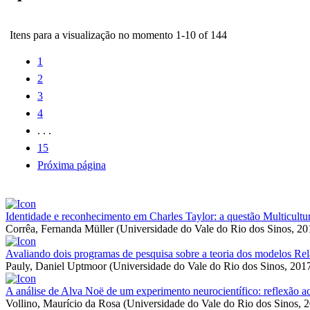
Itens para a visualização no momento 1-10 of 144
1
2
3
4
. . .
15
Próxima página
Identidade e reconhecimento em Charles Taylor: a questão Multicultur
Corrêa, Fernanda Müller
(
Universidade do Vale do Rio dos Sinos
,
20
Avaliando dois programas de pesquisa sobre a teoria dos modelos Rel
Pauly, Daniel Uptmoor
(
Universidade do Vale do Rio dos Sinos
,
201
A análise de Alva Noë de um experimento neurocientífico: reflexão ace
Vollino, Maurício da Rosa
(
Universidade do Vale do Rio dos Sinos
,
2