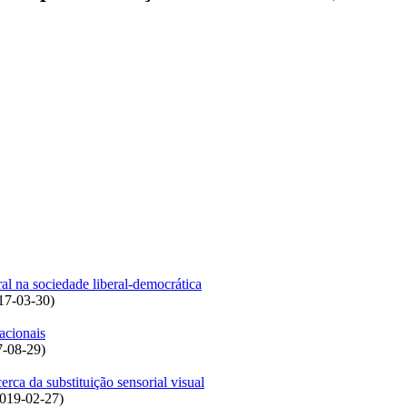
al na sociedade liberal-democrática
17-03-30
)
acionais
7-08-29
)
rca da substituição sensorial visual
019-02-27
)