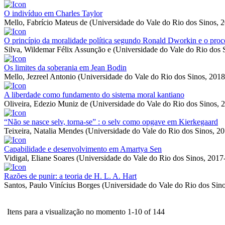
O indivíduo em Charles Taylor
Mello, Fabrício Mateus de
(
Universidade do Vale do Rio dos Sinos
,
2
O princípio da moralidade política segundo Ronald Dworkin e o pro
Silva, Wildemar Félix Assunção e
(
Universidade do Vale do Rio dos 
Os limites da soberania em Jean Bodin
Mello, Jezreel Antonio
(
Universidade do Vale do Rio dos Sinos
,
2018
A liberdade como fundamento do sistema moral kantiano
Oliveira, Edezio Muniz de
(
Universidade do Vale do Rio dos Sinos
,
2
“Não se nasce selv, torna-se” : o selv como opgave em Kierkegaard
Teixeira, Natalia Mendes
(
Universidade do Vale do Rio dos Sinos
,
20
Capabilidade e desenvolvimento em Amartya Sen
Vidigal, Eliane Soares
(
Universidade do Vale do Rio dos Sinos
,
2017
Razões de punir: a teoria de H. L. A. Hart
Santos, Paulo Vinícius Borges
(
Universidade do Vale do Rio dos Sin
Itens para a visualização no momento 1-10 of 144