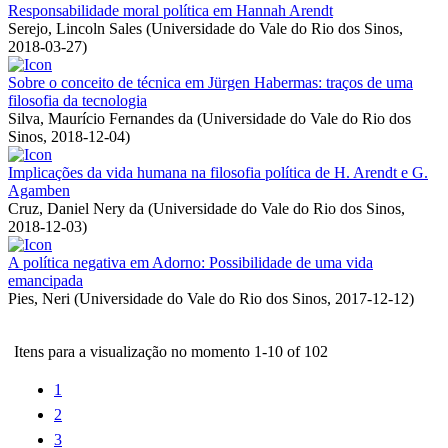
Responsabilidade moral política em Hannah Arendt
Serejo, Lincoln Sales
(
Universidade do Vale do Rio dos Sinos
,
2018-03-27
)
Sobre o conceito de técnica em Jürgen Habermas: traços de uma
filosofia da tecnologia
Silva, Maurício Fernandes da
(
Universidade do Vale do Rio dos
Sinos
,
2018-12-04
)
Implicações da vida humana na filosofia política de H. Arendt e G.
Agamben
Cruz, Daniel Nery da
(
Universidade do Vale do Rio dos Sinos
,
2018-12-03
)
A política negativa em Adorno: Possibilidade de uma vida
emancipada
Pies, Neri
(
Universidade do Vale do Rio dos Sinos
,
2017-12-12
)
Itens para a visualização no momento 1-10 of 102
1
2
3