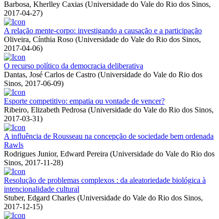
Barbosa, Kherlley Caxias
(
Universidade do Vale do Rio dos Sinos
,
2017-04-27
)
A relação mente-corpo: investigando a causação e a participação
Oliveira, Cínthia Roso
(
Universidade do Vale do Rio dos Sinos
,
2017-04-06
)
O recurso político da democracia deliberativa
Dantas, José Carlos de Castro
(
Universidade do Vale do Rio dos
Sinos
,
2017-06-09
)
Esporte competitivo: empatia ou vontade de vencer?
Ribeiro, Elizabeth Pedrosa
(
Universidade do Vale do Rio dos Sinos
,
2017-03-31
)
A influência de Rousseau na concepção de sociedade bem ordenada
Rawls
Rodrigues Junior, Edward Pereira
(
Universidade do Vale do Rio dos
Sinos
,
2017-11-28
)
Resolução de problemas complexos : da aleatoriedade biológica à
intencionalidade cultural
Stuber, Edgard Charles
(
Universidade do Vale do Rio dos Sinos
,
2017-12-15
)