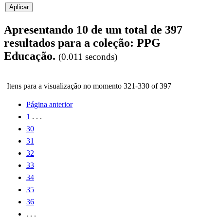
Apresentando 10 de um total de 397
resultados para a coleção: PPG
Educação.
(0.011 seconds)
Itens para a visualização no momento 321-330 of 397
Página anterior
1
. . .
30
31
32
33
34
35
36
. . .