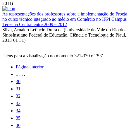
2011
)
As representações dos professores sobre a implementação do Proeja
no curso técnico integrado ao médio em Comércio no IFPI Campus
Teresina Central entre 2009 e 2012
Silva, Arnaldo Leôncio Dutra da
(
Universidade do Vale do Rio dos
SinosInstituto Federal de Educação, Ciência e Tecnologia do Piauí
,
2013-01-31
)
Itens para a visualização no momento 321-330 of 397
Página anterior
1
. . .
30
31
32
33
34
35
36