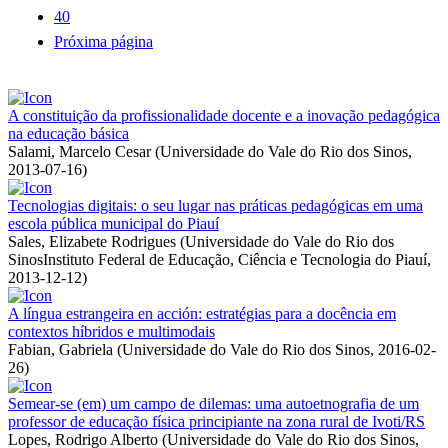
40
Próxima página
A constituição da profissionalidade docente e a inovação pedagógica
na educação básica
Salami, Marcelo Cesar
(
Universidade do Vale do Rio dos Sinos
,
2013-07-16
)
Tecnologias digitais: o seu lugar nas práticas pedagógicas em uma
escola pública municipal do Piauí
Sales, Elizabete Rodrigues
(
Universidade do Vale do Rio dos
SinosInstituto Federal de Educação, Ciência e Tecnologia do Piauí
,
2013-12-12
)
A língua estrangeira en acción: estratégias para a docência em
contextos híbridos e multimodais
Fabian, Gabriela
(
Universidade do Vale do Rio dos Sinos
,
2016-02-
26
)
Semear-se (em) um campo de dilemas: uma autoetnografia de um
professor de educação física principiante na zona rural de Ivoti/RS
Lopes, Rodrigo Alberto
(
Universidade do Vale do Rio dos Sinos
,