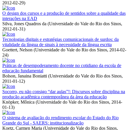
2012-02-29
)
O design dos cursos e a produção de sentidos sobre a qualidade das
interações na EAD
Silva, Jones Quadros da
(
Universidade do Vale do Rio dos Sinos
,
2012-01-31
)
Tecnologias digitais e estratégias comunicacionais de surdos: da
vitalidade da língua de sinais à necessidade da língua escrita
Goettert, Nelson
(
Universidade do Vale do Rio dos Sinos
,
2014-02-
24
)
Práticas de desempoderamento docente no cotidiano da escola de
educação fundamental
Bolson, Janaina Boniatti
(
Universidade do Vale do Rio dos Sinos
,
2011-01-12
)
Socorro, eu não consigo “dar aulas”!: Discursos sobre disciplina na
produção acadêmica contemporânea da área da educação
Knöpker, Mônica
(
Universidade do Vale do Rio dos Sinos
,
2014-
01-13
)
O sistema de avaliação do rendimento escolar do Estado do Rio
Grande do Sul - SAERS: institucionalização
Koetz, Carmen Maria
(
Universidade do Vale do Rio dos Sinos
,