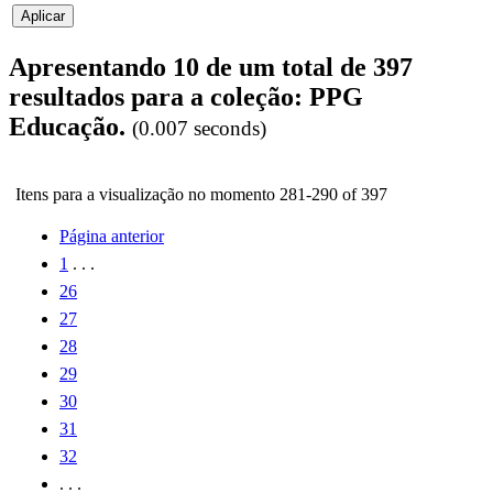
Apresentando 10 de um total de 397
resultados para a coleção: PPG
Educação.
(0.007 seconds)
Itens para a visualização no momento 281-290 of 397
Página anterior
1
. . .
26
27
28
29
30
31
32
. . .