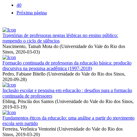
40
Próxima página
Trajetórias de professoras negras lésbicas no ensino público:
rompendo o ciclo de silêncios
Nascimento, Tainah Mota do
(
Universidade do Vale do Rio dos
Sinos
,
2020-03-03
)
Formação continuada de professoras da educação básica: produção
discursiva na pesquisa acadêmica (1997-2018)
Pedro, Fabiane Bitello
(
Universidade do Vale do Rio dos Sinos
,
2020-09-28
)
Inclusão escolar e pesquisa em educação : desafios para a formação
continuada de professores
Ebling, Priscila dos Santos
(
Universidade do Vale do Rio dos Sinos
,
2019-03-19
)
Fundamentos éticos da educação: uma análise a partir do movimento
escola sem partido
Ferreira, Verônica Ventorini
(
Universidade do Vale do Rio dos
Sinos
,
2019-03-20
)