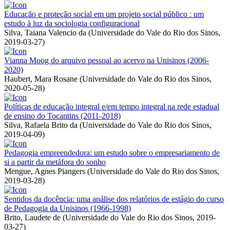
Educação e proteção social em um projeto social público : um
estudo à luz da sociologia configuracional
Silva, Taiana Valencio da
(
Universidade do Vale do Rio dos Sinos
,
2019-03-27
)
Vianna Moog do arquivo pessoal ao acervo na Unisinos (2006-
2020)
Haubert, Mara Rosane
(
Universidade do Vale do Rio dos Sinos
,
2020-05-28
)
Políticas de educação integral e/em tempo integral na rede estadual
de ensino do Tocantins (2011-2018)
Silva, Rafaela Brito da
(
Universidade do Vale do Rio dos Sinos
,
2019-04-09
)
Pedagogia empreendedora: um estudo sobre o empresariamento de
si a partir da metáfora do sonho
Mengue, Agnes Piangers
(
Universidade do Vale do Rio dos Sinos
,
2019-03-28
)
Sentidos da docência: uma análise dos relatórios de estágio do curso
de Pedagogia da Unisinos (1966-1998)
Brito, Laudete de
(
Universidade do Vale do Rio dos Sinos
,
2019-
03-27
)