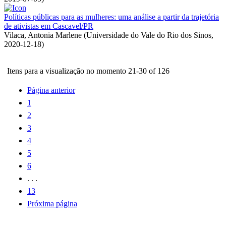
Políticas públicas para as mulheres: uma análise a partir da trajetória
de ativistas em Cascavel/PR
Vilaca, Antonia Marlene
(
Universidade do Vale do Rio dos Sinos
,
2020-12-18
)
Itens para a visualização no momento 21-30 of 126
Página anterior
1
2
3
4
5
6
. . .
13
Próxima página