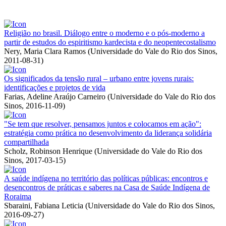
Religião no brasil. Diálogo entre o moderno e o pós-moderno a
partir de estudos do espiritismo kardecista e do neopentecostalismo
Nery, Maria Clara Ramos
(
Universidade do Vale do Rio dos Sinos
,
2011-08-31
)
Os significados da tensão rural – urbano entre jovens rurais:
identificações e projetos de vida
Farias, Adeline Araújo Carneiro
(
Universidade do Vale do Rio dos
Sinos
,
2016-11-09
)
"Se tem que resolver, pensamos juntos e colocamos em ação":
estratégia como prática no desenvolvimento da liderança solidária
compartilhada
Scholz, Robinson Henrique
(
Universidade do Vale do Rio dos
Sinos
,
2017-03-15
)
A saúde indígena no território das políticas públicas: encontros e
desencontros de práticas e saberes na Casa de Saúde Indígena de
Roraima
Sbaraini, Fabiana Leticia
(
Universidade do Vale do Rio dos Sinos
,
2016-09-27
)