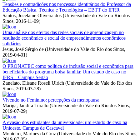
Tensões e contradições nos processos identitários do Professor da
Educação Básica, Técnica e Tecnológica – EBTT do IFRR
Santos, Jocelaine Oliveira dos
(
Universidade do Vale do Rio dos
Sinos
,
2016-11-09
)
Uma análise dos efeitos das redes sociais de aprendizagem no
resultado econômico e social de empreendimentos econômicos
solidários
Jesus, José Sérgio de
(
Universidade do Vale do Rio dos Sinos
,
2019-04-01
)
O PRONATEC como política de inclusão social e econômica para
beneficiários do programa bolsa família: Um estudo de caso no
IFRS – Campus Sertão
Zanelato, Elisane Roseli Ulrich
(
Universidade do Vale do Rio dos
Sinos
,
2019-03-28
)
Vivendo no Feminino: percepções da menopausa
Mariga, Jandira Turatto
(
Universidade do Vale do Rio dos Sinos
,
2019-07-29
)
A evasão dos estudantes da universidade: um estudo de caso na
Unioeste, Campus de Cascavel
Monteiro, Marines da Cruz
(
Universidade do Vale do Rio dos Sinos
,
2019-07-05
)