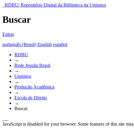
RDBU| Repositório Digital da Biblioteca da Unisinos
Buscar
Entrar
português (Brasil)
English
español
RDBU
→
Rede Jesuíta Brasil
→
Unisinos
→
Produção Acadêmica
→
Escola de Direito
→
Buscar
JavaScript is disabled for your browser. Some features of this site may