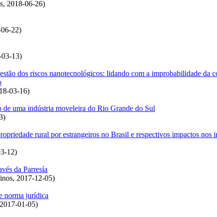
s
,
2018-06-26
)
-06-22
)
-03-13
)
gestão dos riscos nanotecnológicos: lidando com a improbabilidade da co
o
18-03-16
)
o de uma indústria moveleira do Rio Grande do Sul
3
)
propriedade rural por estrangeiros no Brasil e respectivos impactos nos 
03-12
)
avés da Parresía
inos
,
2017-12-05
)
e norma jurídica
2017-01-05
)