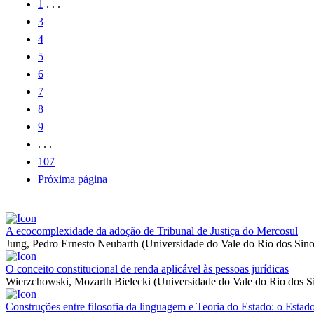
1
. . .
3
4
5
6
7
8
9
. . .
107
Próxima página
A ecocomplexidade da adoção de Tribunal de Justiça do Mercosul
Jung, Pedro Ernesto Neubarth
(
Universidade do Vale do Rio dos Sin
O conceito constitucional de renda aplicável às pessoas jurídicas
Wierzchowski, Mozarth Bielecki
(
Universidade do Vale do Rio dos S
Construções entre filosofia da linguagem e Teoria do Estado: o Estado