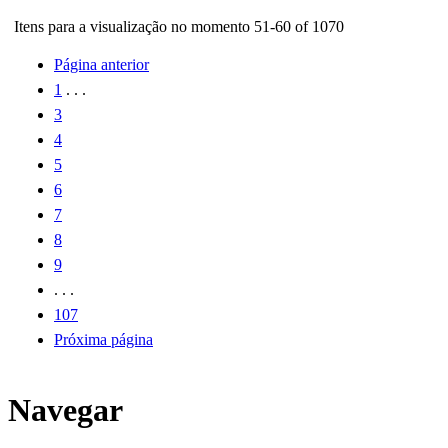
Itens para a visualização no momento 51-60 of 1070
Página anterior
1
. . .
3
4
5
6
7
8
9
. . .
107
Próxima página
Navegar