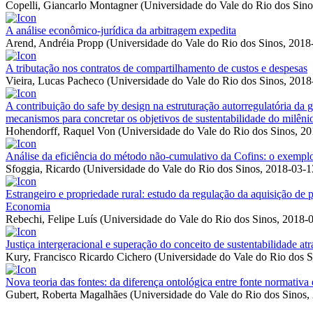
Copelli, Giancarlo Montagner
(
Universidade do Vale do Rio dos Sino
A análise econômico-jurídica da arbitragem expedita
Arend, Andréia Propp
(
Universidade do Vale do Rio dos Sinos
,
2018
A tributação nos contratos de compartilhamento de custos e despesas
Vieira, Lucas Pacheco
(
Universidade do Vale do Rio dos Sinos
,
2018
A contribuição do safe by design na estruturação autorregulatória da 
mecanismos para concretar os objetivos de sustentabilidade do milêni
Hohendorff, Raquel Von
(
Universidade do Vale do Rio dos Sinos
,
20
Análise da eficiência do método não-cumulativo da Cofins: o exempl
Sfoggia, Ricardo
(
Universidade do Vale do Rio dos Sinos
,
2018-03-1
Estrangeiro e propriedade rural: estudo da regulação da aquisição de 
Economia
Rebechi, Felipe Luís
(
Universidade do Vale do Rio dos Sinos
,
2018-
Justiça intergeracional e superação do conceito de sustentabilidade atr
Kury, Francisco Ricardo Cichero
(
Universidade do Vale do Rio dos S
Nova teoria das fontes: da diferença ontológica entre fonte normativa 
Gubert, Roberta Magalhães
(
Universidade do Vale do Rio dos Sinos
,