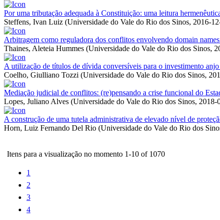
Por uma tributação adequada à Constituição: uma leitura hermenêutica 
Steffens, Ivan Luiz
(
Universidade do Vale do Rio dos Sinos
,
2016-12
Arbitragem como reguladora dos conflitos envolvendo domain names e
Thaines, Aleteia Hummes
(
Universidade do Vale do Rio dos Sinos
,
2
A utilização de títulos de dívida conversíveis para o investimento anjo
Coelho, Giulliano Tozzi
(
Universidade do Vale do Rio dos Sinos
,
201
Mediação judicial de conflitos: (re)pensando a crise funcional do Est
Lopes, Juliano Alves
(
Universidade do Vale do Rio dos Sinos
,
2018-
A construção de uma tutela administrativa de elevado nível de proteç
Horn, Luiz Fernando Del Rio
(
Universidade do Vale do Rio dos Sino
Itens para a visualização no momento 1-10 of 1070
1
2
3
4