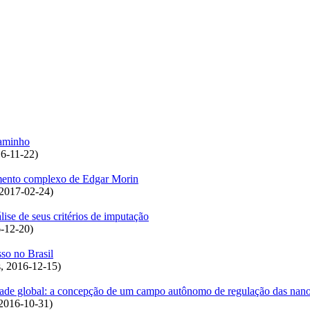
caminho
6-11-22
)
samento complexo de Edgar Morin
2017-02-24
)
lise de seus critérios de imputação
-12-20
)
sso no Brasil
s
,
2016-12-15
)
edade global: a concepção de um campo autônomo de regulação das nano
2016-10-31
)