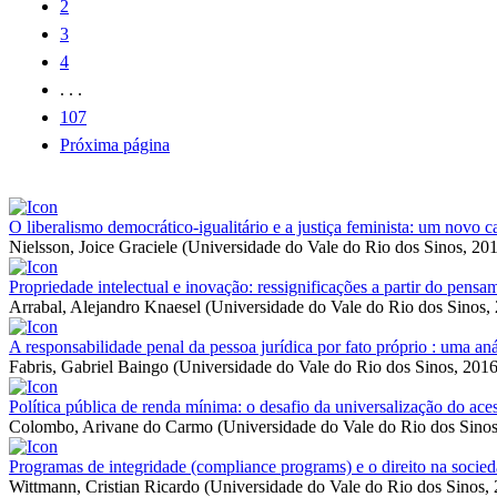
2
3
4
. . .
107
Próxima página
O liberalismo democrático-igualitário e a justiça feminista: um novo 
Nielsson, Joice Graciele
(
Universidade do Vale do Rio dos Sinos
,
201
Propriedade intelectual e inovação: ressignificações a partir do pen
Arrabal, Alejandro Knaesel
(
Universidade do Vale do Rio dos Sinos
,
A responsabilidade penal da pessoa jurídica por fato próprio : uma aná
Fabris, Gabriel Baingo
(
Universidade do Vale do Rio dos Sinos
,
2016
Política pública de renda mínima: o desafio da universalização do ace
Colombo, Arivane do Carmo
(
Universidade do Vale do Rio dos Sino
Programas de integridade (compliance programs) e o direito na soci
Wittmann, Cristian Ricardo
(
Universidade do Vale do Rio dos Sinos
,