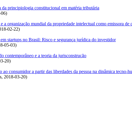
da principiologia constitucional em matéria tributária
-06
)
 a organização mundial da propriedade intelectual como emissora de 
018-02-22
)
 em startups no Brasil: Risco e segurança jurídica do investidor
8-05-03
)
ado contemporâneo e a teoria da jurisconstrução
03-20
)
ão ao consumidor a partir das liberdades da pessoa na dinâmica tecno-h
s
,
2018-03-20
)