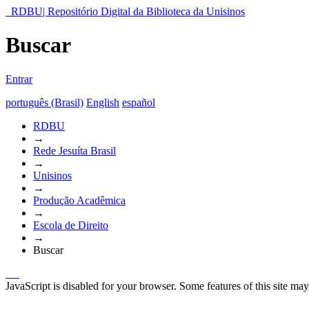
RDBU| Repositório Digital da Biblioteca da Unisinos
Buscar
Entrar
português (Brasil)
English
español
RDBU
→
Rede Jesuíta Brasil
→
Unisinos
→
Produção Acadêmica
→
Escola de Direito
→
Buscar
JavaScript is disabled for your browser. Some features of this site may