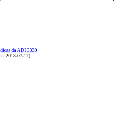
rídicas da ADI 3330
os
,
2018-07-17
)