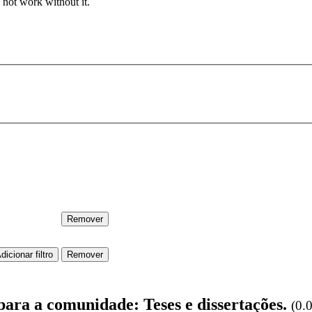
 not work without it.
para a comunidade: Teses e dissertações.
(0.