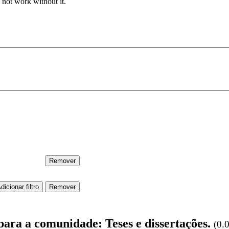
 not work without it.
para a comunidade: Teses e dissertações.
(0.