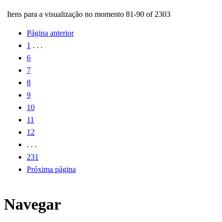
Itens para a visualização no momento 81-90 of 2303
Página anterior
1
. . .
6
7
8
9
10
11
12
. . .
231
Próxima página
Navegar