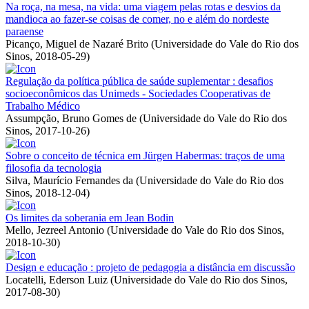
Na roça, na mesa, na vida: uma viagem pelas rotas e desvios da
mandioca ao fazer-se coisas de comer, no e além do nordeste
paraense
Picanço, Miguel de Nazaré Brito
(
Universidade do Vale do Rio dos
Sinos
,
2018-05-29
)
Regulação da política pública de saúde suplementar : desafios
socioeconômicos das Unimeds - Sociedades Cooperativas de
Trabalho Médico
Assumpção, Bruno Gomes de
(
Universidade do Vale do Rio dos
Sinos
,
2017-10-26
)
Sobre o conceito de técnica em Jürgen Habermas: traços de uma
filosofia da tecnologia
Silva, Maurício Fernandes da
(
Universidade do Vale do Rio dos
Sinos
,
2018-12-04
)
Os limites da soberania em Jean Bodin
Mello, Jezreel Antonio
(
Universidade do Vale do Rio dos Sinos
,
2018-10-30
)
Design e educação : projeto de pedagogia a distância em discussão
Locatelli, Ederson Luiz
(
Universidade do Vale do Rio dos Sinos
,
2017-08-30
)