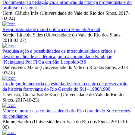
Documentação pedagógica: a produção da criança protagonista e do
professor designer
Horn, Cláudia Inês
(
Universidade do Vale do Rio dos Sinos
,
2017-
02-24
)
Responsabilidade moral política em Hannah Arendt
Serejo, Lincoln Sales
(
Universidade do Vale do Rio dos Sinos
,
2018-03-27
)
Pesquisa ação e possibilidades de interculturalidade crítica e
descolonialidade acadêmica junto à comunidade Kanhgág
(Kaingang) Por Fi Ga em São Leopoldo/RS
Damasceno, Maira
(
Universidade do Vale do Rio dos Sinos
,
2018-
07-18
)
Um lugar de memória da estrada de ferro: o centro de preservação
da história ferroviária do Rio Grande do Sul - 1980/1990
Lewinski, Cinara Isolde Koch
(
Universidade do Vale do Rio dos
Sinos
,
2017-10-23
)
Morte e morrer nas colônias alemãs do Rio Grande do Sul: recortes
do cotidianos
Blume, Sandro
(
Universidade do Vale do Rio dos Sinos
,
2010-10-
06
)