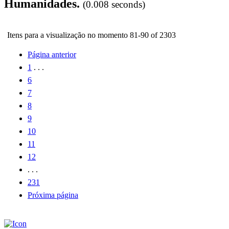
Humanidades.
(0.008 seconds)
Itens para a visualização no momento 81-90 of 2303
Página anterior
1
. . .
6
7
8
9
10
11
12
. . .
231
Próxima página