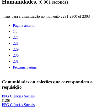
Humanidades.
(0.001 seconds)
Itens para a visualização no momento 2291-2300 of 2303
Página anterior
1
. . .
227
228
229
230
231
Próxima página
Comunidades ou coleções que correspondem a
requisição
PPG Ciências Sociais
[126]
PPG Ciências Sociais