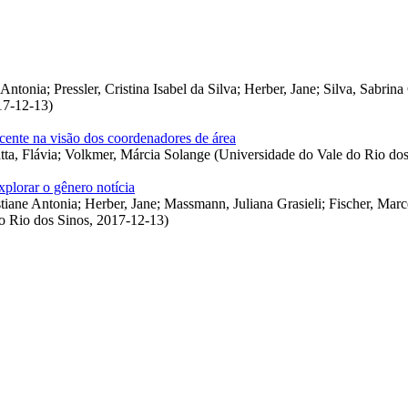
 Antonia
;
Pressler, Cristina Isabel da Silva
;
Herber, Jane
;
Silva, Sabrina
17-12-13
)
ocente na visão dos coordenadores de área
tta, Flávia
;
Volkmer, Márcia Solange
(
Universidade do Vale do Rio dos
plorar o gênero notícia
stiane Antonia
;
Herber, Jane
;
Massmann, Juliana Grasieli
;
Fischer, Marc
o Rio dos Sinos
,
2017-12-13
)