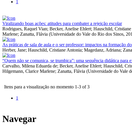
1
Viralizando boas ações: atitudes para combater a rejeição escolar
Rodrigues, Raquel Vian
;
Becker, Anelise Ehlert
;
Hauschild, Cristiane
Marlene
;
Zanatta, Flávia
(
Universidade do Vale do Rio dos Sinos
,
20
As práticas de sala de aula e o ser professor: impactos na formação d
Herber, Jane
;
Hauschild, Cristiane Antonia
;
Magedanz, Adriana
;
Zana
“Quem não se comunica, se trumbica”: uma sequência didática para ex
Carvalho, Milena Eduarda de
;
Becker, Anelise Ehlert
;
Hauschild, Cri
Hilgemann, Clarice Marlene
;
Zanatta, Flávia
(
Universidade do Vale d
Itens para a visualização no momento 1-3 of 3
1
Navegar