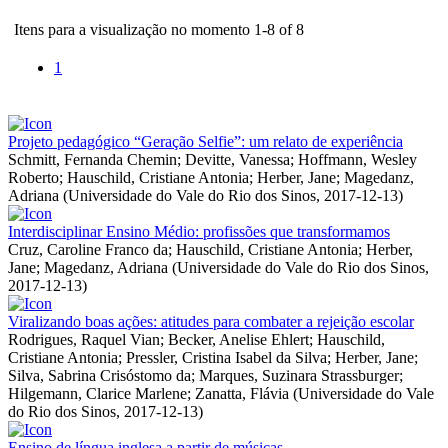
Itens para a visualização no momento 1-8 of 8
1
Projeto pedagógico “Geração Selfie”: um relato de experiência
Schmitt, Fernanda Chemin
;
Devitte, Vanessa
;
Hoffmann, Wesley
Roberto
;
Hauschild, Cristiane Antonia
;
Herber, Jane
;
Magedanz,
Adriana
(
Universidade do Vale do Rio dos Sinos
,
2017-12-13
)
Interdisciplinar Ensino Médio: profissões que transformamos
Cruz, Caroline Franco da
;
Hauschild, Cristiane Antonia
;
Herber,
Jane
;
Magedanz, Adriana
(
Universidade do Vale do Rio dos Sinos
,
2017-12-13
)
Viralizando boas ações: atitudes para combater a rejeição escolar
Rodrigues, Raquel Vian
;
Becker, Anelise Ehlert
;
Hauschild,
Cristiane Antonia
;
Pressler, Cristina Isabel da Silva
;
Herber, Jane
;
Silva, Sabrina Crisóstomo da
;
Marques, Suzinara Strassburger
;
Hilgemann, Clarice Marlene
;
Zanatta, Flávia
(
Universidade do Vale
do Rio dos Sinos
,
2017-12-13
)
Ensino de língua inglesa a partir de músicas