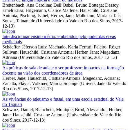
Breitenbach, Ana Carolina
;
Dell’Osbel, Bruno Bottega
;
Dessoy,
Emeli Elisa
;
Hilgemann, Clarice Marlene
;
Hauschild, Cristiane
Antonia
;
Pisching, Isabel
;
Herber, Jane
;
Mallmann, Mariana Taís
;
Souza, Tainara de
(
Universidade do Vale do Rio dos Sinos
,
2017-
12-13
)
Interdisciplinar ensino médio: embebidos pelo poder das ervas
medicinais
Schäeffer, Jéferson Luís
;
Machado, Karla Ferrari
;
Faleiro, Róger
Sullivan
;
Hauschild, Cristiane Antonia
;
Herber, Jane
;
Magedanz,
Adriana
(
Universidade do Vale do Rio dos Sinos
,
2017-12-13
)
As práticas de sala de aula e o ser professor: impactos na formação
docente na visão dos coordenadores de área
Herber, Jane
;
Hauschild, Cristiane Antonia
;
Magedanz, Adriana
;
Zanatta, Flávia
;
Volkmer, Márcia Solange
(
Universidade do Vale do
Rio dos Sinos
,
2017-12-13
)
As vivências do atletismo e futsal, em uma escola estadual do Vale
do Taquari
Schwarz, Daniel
;
Bianchetti, Monique
;
Brod, Alessandra
;
Herber,
Jane
;
Hauschild, Cristiane Antonia
(
Universidade do Vale do Rio
dos Sinos
,
2017-12-13
)