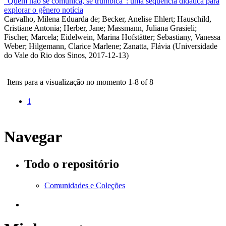
“Quem não se comunica, se trumbica”: uma sequência didática para
explorar o gênero notícia
Carvalho, Milena Eduarda de
;
Becker, Anelise Ehlert
;
Hauschild,
Cristiane Antonia
;
Herber, Jane
;
Massmann, Juliana Grasieli
;
Fischer, Marcela
;
Eidelwein, Marina Hofstätter
;
Sebastiany, Vanessa
Weber
;
Hilgemann, Clarice Marlene
;
Zanatta, Flávia
(
Universidade
do Vale do Rio dos Sinos
,
2017-12-13
)
Itens para a visualização no momento 1-8 of 8
1
Navegar
Todo o repositório
Comunidades e Coleções