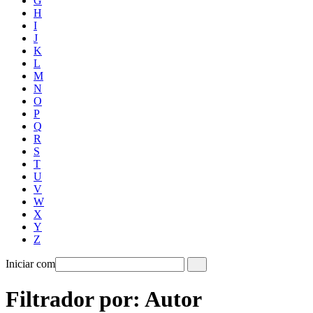
G
H
I
J
K
L
M
N
O
P
Q
R
S
T
U
V
W
X
Y
Z
Iniciar com
Filtrador por: Autor