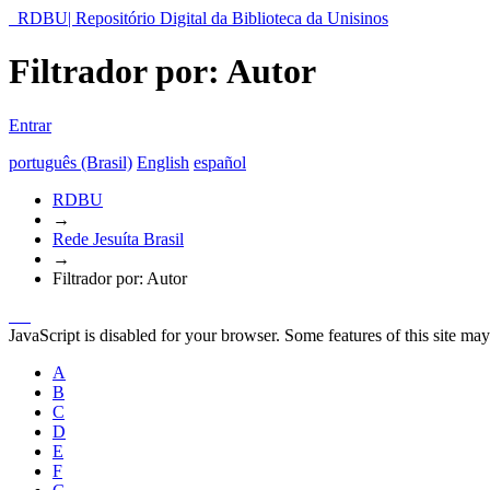
RDBU| Repositório Digital da Biblioteca da Unisinos
Filtrador por: Autor
Entrar
português (Brasil)
English
español
RDBU
→
Rede Jesuíta Brasil
→
Filtrador por: Autor
JavaScript is disabled for your browser. Some features of this site may
A
B
C
D
E
F