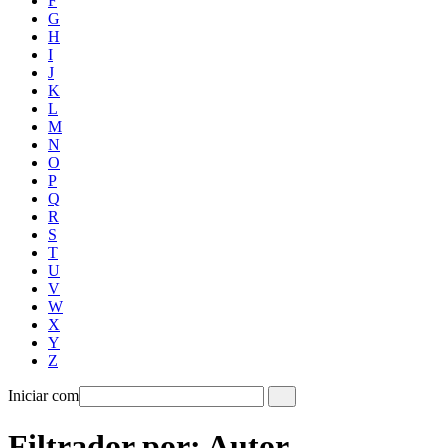
F
G
H
I
J
K
L
M
N
O
P
Q
R
S
T
U
V
W
X
Y
Z
Iniciar com
Filtrador por: Autor