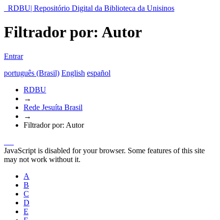
RDBU| Repositório Digital da Biblioteca da Unisinos
Filtrador por: Autor
Entrar
português (Brasil)
English
español
RDBU
→
Rede Jesuíta Brasil
→
Filtrador por: Autor
JavaScript is disabled for your browser. Some features of this site
may not work without it.
A
B
C
D
E