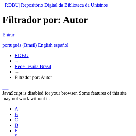
RDBU| Repositório Digital da Biblioteca da Unisinos
Filtrador por: Autor
Entrar
português (Brasil)
English
español
RDBU
→
Rede Jesuíta Brasil
→
Filtrador por: Autor
JavaScript is disabled for your browser. Some features of this site
may not work without it.
A
B
C
D
E