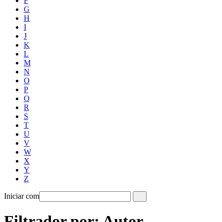
F
G
H
I
J
K
L
M
N
O
P
Q
R
S
T
U
V
W
X
Y
Z
Iniciar com
Filtrador por: Autor