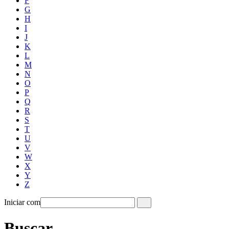
F
G
H
I
J
K
L
M
N
O
P
Q
R
S
T
U
V
W
X
Y
Z
Iniciar com
Buscar