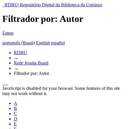
RDBU| Repositório Digital da Biblioteca da Unisinos
Filtrador por: Autor
Entrar
português (Brasil)
English
español
RDBU
→
Rede Jesuíta Brasil
→
Filtrador por: Autor
JavaScript is disabled for your browser. Some features of this site
may not work without it.
A
B
C
D
E