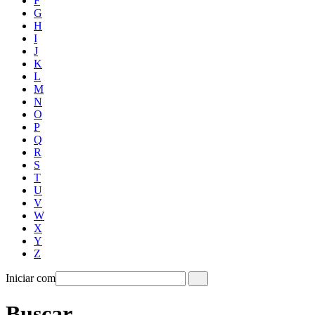
F
G
H
I
J
K
L
M
N
O
P
Q
R
S
T
U
V
W
X
Y
Z
Iniciar com
Buscar