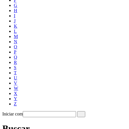
F
G
H
I
J
K
L
M
N
O
P
Q
R
S
T
U
V
W
X
Y
Z
Iniciar com
Buscar