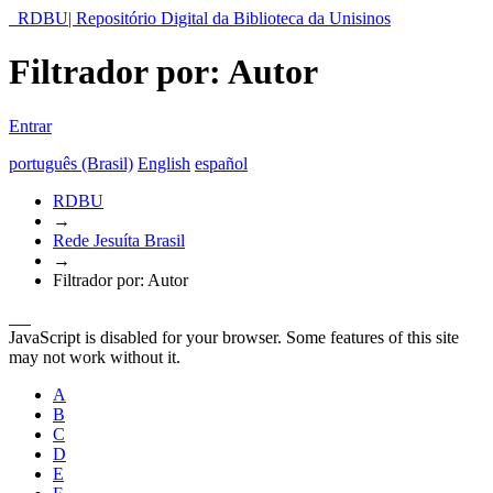
RDBU| Repositório Digital da Biblioteca da Unisinos
Filtrador por: Autor
Entrar
português (Brasil)
English
español
RDBU
→
Rede Jesuíta Brasil
→
Filtrador por: Autor
JavaScript is disabled for your browser. Some features of this site
may not work without it.
A
B
C
D
E