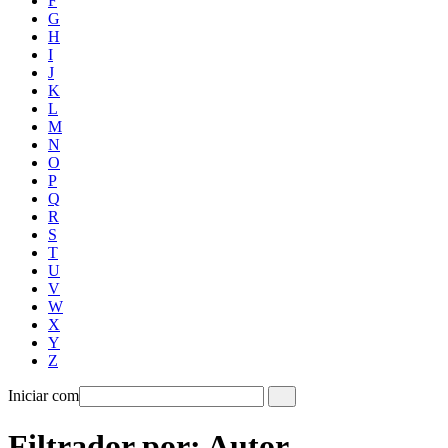
F
G
H
I
J
K
L
M
N
O
P
Q
R
S
T
U
V
W
X
Y
Z
Iniciar com
Filtrador por: Autor