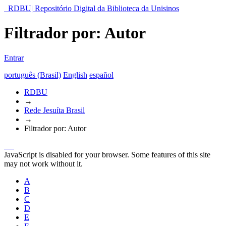
RDBU| Repositório Digital da Biblioteca da Unisinos
Filtrador por: Autor
Entrar
português (Brasil)
English
español
RDBU
→
Rede Jesuíta Brasil
→
Filtrador por: Autor
JavaScript is disabled for your browser. Some features of this site
may not work without it.
A
B
C
D
E