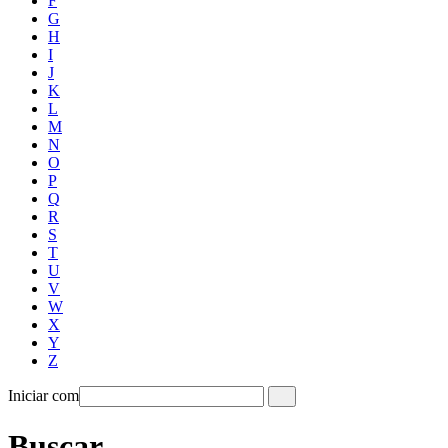
F
G
H
I
J
K
L
M
N
O
P
Q
R
S
T
U
V
W
X
Y
Z
Iniciar com
Buscar