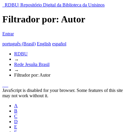
RDBU| Repositório Digital da Biblioteca da Unisinos
Filtrador por: Autor
Entrar
português (Brasil)
English
español
RDBU
→
Rede Jesuíta Brasil
→
Filtrador por: Autor
JavaScript is disabled for your browser. Some features of this site
may not work without it.
A
B
C
D
E