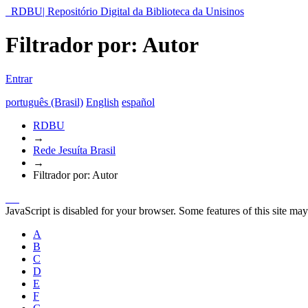
RDBU| Repositório Digital da Biblioteca da Unisinos
Filtrador por: Autor
Entrar
português (Brasil)
English
español
RDBU
→
Rede Jesuíta Brasil
→
Filtrador por: Autor
JavaScript is disabled for your browser. Some features of this site may
A
B
C
D
E
F