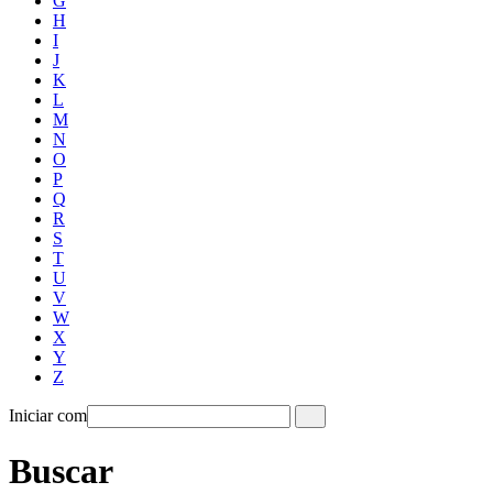
G
H
I
J
K
L
M
N
O
P
Q
R
S
T
U
V
W
X
Y
Z
Iniciar com
Buscar