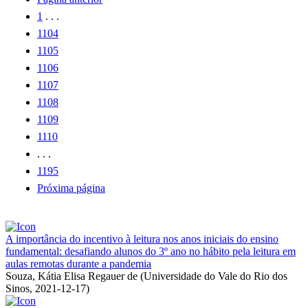
1
. . .
1104
1105
1106
1107
1108
1109
1110
. . .
1195
Próxima página
A importância do incentivo à leitura nos anos iniciais do ensino
fundamental: desafiando alunos do 3º ano no hábito pela leitura em
aulas remotas durante a pandemia
Souza, Kátia Elisa Regauer de
(
Universidade do Vale do Rio dos
Sinos
,
2021-12-17
)