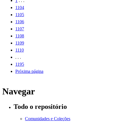
1
. . .
1104
1105
1106
1107
1108
1109
1110
. . .
1195
Próxima página
Navegar
Todo o repositório
Comunidades e Coleções