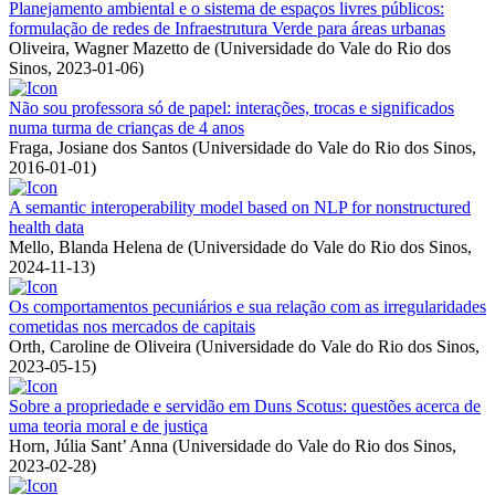
Planejamento ambiental e o sistema de espaços livres públicos:
formulação de redes de Infraestrutura Verde para áreas urbanas
Oliveira, Wagner Mazetto de
(
Universidade do Vale do Rio dos
Sinos
,
2023-01-06
)
Não sou professora só de papel: interações, trocas e significados
numa turma de crianças de 4 anos
Fraga, Josiane dos Santos
(
Universidade do Vale do Rio dos Sinos
,
2016-01-01
)
A semantic interoperability model based on NLP for nonstructured
health data
Mello, Blanda Helena de
(
Universidade do Vale do Rio dos Sinos
,
2024-11-13
)
Os comportamentos pecuniários e sua relação com as irregularidades
cometidas nos mercados de capitais
Orth, Caroline de Oliveira
(
Universidade do Vale do Rio dos Sinos
,
2023-05-15
)
Sobre a propriedade e servidão em Duns Scotus: questões acerca de
uma teoria moral e de justiça
Horn, Júlia Sant’ Anna
(
Universidade do Vale do Rio dos Sinos
,
2023-02-28
)