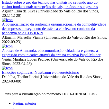
Estudo sobre o uso das tecnologias digitais no segundo ano do
ensino fundamental: percepções de pais, professores e gestores
Aguiar, Elisa da Silva
(
Universidade do Vale do Rio dos Sinos
,
2022-12-20
)
A potencialização da resiliência organizacional e da competitividade
de empresas do segmento de estética e beleza no contexto da
pandemia pelo COVID-19
Altmann, Marselha Vianna
(
Universidade do Vale do Rio dos Sinos
,
2022-09-23
)
A busca de Amaranda: educomunicação, cidadania e gênero: a
expressão comunicativa através da arte na coletiva Papel Mulher
Veiga, Mariluce Lopes Pedroso
(
Universidade do Vale do Rio dos
Sinos
,
2023-04-28
)
Emoções cognitivas: Nussbaum e o neoestoicismo
Dal’alba, Theilor Lorini
(
Universidade do Vale do Rio dos Sinos
,
2023-03-09
)
Itens para a visualização no momento 11061-11070 of 11945
Página anterior