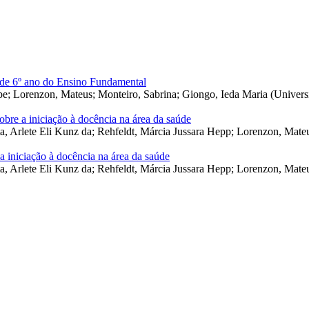
de 6º ano do Ensino Fundamental
pe
;
Lorenzon, Mateus
;
Monteiro, Sabrina
;
Giongo, Ieda Maria
(
Univers
obre a iniciação à docência na área da saúde
a, Arlete Eli Kunz da
;
Rehfeldt, Márcia Jussara Hepp
;
Lorenzon, Mate
a iniciação à docência na área da saúde
a, Arlete Eli Kunz da
;
Rehfeldt, Márcia Jussara Hepp
;
Lorenzon, Mate