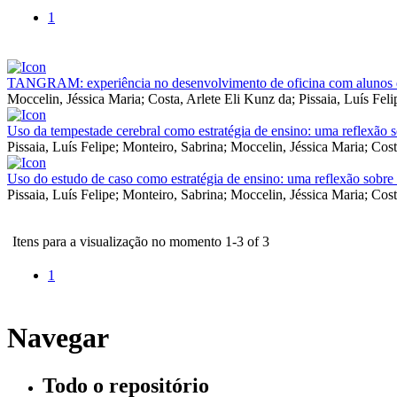
1
TANGRAM: experiência no desenvolvimento de oficina com alunos 
Moccelin, Jéssica Maria
;
Costa, Arlete Eli Kunz da
;
Pissaia, Luís Feli
Uso da tempestade cerebral como estratégia de ensino: uma reflexão s
Pissaia, Luís Felipe
;
Monteiro, Sabrina
;
Moccelin, Jéssica Maria
;
Cost
Uso do estudo de caso como estratégia de ensino: uma reflexão sobre 
Pissaia, Luís Felipe
;
Monteiro, Sabrina
;
Moccelin, Jéssica Maria
;
Cost
Itens para a visualização no momento 1-3 of 3
1
Navegar
Todo o repositório