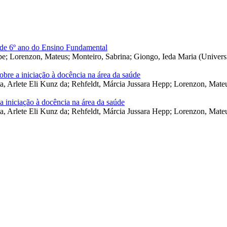
de 6º ano do Ensino Fundamental
pe
;
Lorenzon, Mateus
;
Monteiro, Sabrina
;
Giongo, Ieda Maria
(
Univers
obre a iniciação à docência na área da saúde
a, Arlete Eli Kunz da
;
Rehfeldt, Márcia Jussara Hepp
;
Lorenzon, Mate
a iniciação à docência na área da saúde
a, Arlete Eli Kunz da
;
Rehfeldt, Márcia Jussara Hepp
;
Lorenzon, Mate