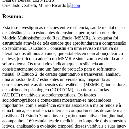
Data da Defesa:
2025-12-26
Orientador:
Zibetti, Murilo Ricardo
Resumo:
Esta tese investigou as relações entre resiliência, saúde mental e uso
de substâncias em estudantes do ensino superior, sob a ótica do
Modelo Multissistêmico de Resiliência (MSMR). A pesquisa foi
estruturada através de três estudos que aprofundaram a compreensão
do fenômeno. O Estudo 1 consistiu em uma revisão narrativa da
literatura dos últimos 25 anos, que estabeleceu o arcabouço teórico
da tese, justificou a adoção do MSMR e sintetizou o estado da arte
sobre o tema. Os resultados indicam que a resiliência atua
consistentemente como um fator de proteção para o sofrimento
mental. O Estudo 2, de caráter quantitativo e transversal, analisou
uma amostra de 357 estudantes universitários, mapeando as
correlações entre as dimensões da resiliência (MSMR-I), indicadores
de sofrimento psicológico (COREOM), uso de substâncias
(AUDIT) e variáveis sociodemográficas. Os fatores
sociodemográficos e contextuais mostraram-se moderadores
importantes, com a resiliência externa associada a maior renda e à
etnia branca, e a resiliência interna a comportamentos de saúde mais
positivos. O Estudo 3, uma investigação quantitativa e longitudinal,
acompanhou 169 estudantes de medicina ao longo de dois semestres
letivos, analisando a evolução temporal dessas variáveis e suas inter-