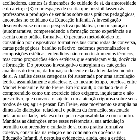
acolhedores, atentos às dimensões do cuidado de si, da amorosidade
e do afeto; e (3) criar espaços de escrita que possibilitassem às
professoras a produção de sentidos sobre suas práticas pedagógicas,
ancoradas no cotidiano da Educação Infantil. A investigação
desenvolveu-se em uma perspectiva qualitativa, com inspiração
(auto)narrativa, compreendendo a formação como experiência e a
escrita como prática formativa. O percurso metodológico foi
constituído por dispositivos formativos tais como rodas de conversa,
cartas pedagógicas, baralho reflexivo, cadernos personalizados e
composições estéticas, entendidos não como instrumentos técnicos,
mas como proposições ético-estéticas que entrelaçam vida, docência
e formação. Do processo investigativo emergiram as categorias
analíticas do tempo, da formação docente e da afetividade/cuidado
de si. A análise dessas categorias foi sustentada por uma articulação
teórica assumidamente audaciosa e, ao mesmo tempo, preciosa entre
Michel Foucault e Paulo Freire. Em Foucault, o cuidado de si é
compreendido como um exercício ético exigente, inquietante e não
prescritivo, que convoca o sujeito a uma atenção rigorosa sobre seus
modos de ser, agir e pensar. Em Freire, esse movimento se amplia na
dimensão dialógica, relacional e política da formação, sustentada
pela amorosidade, pela escuta e pela responsabilidade com o outro.
Mantidas as distinções entre esses referenciais, sua articulação
permitiu compreender o cuidado de si como prática formativa
coletiva, construída na relação e no cotidiano da docência na
Educação Infantil. A pesquisa evidenciou, ainda, que a estética