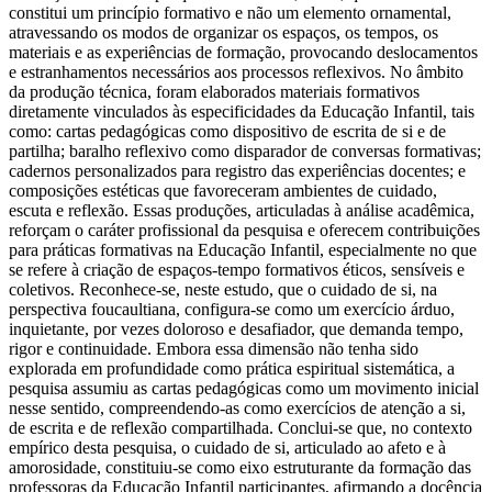
constitui um princípio formativo e não um elemento ornamental,
atravessando os modos de organizar os espaços, os tempos, os
materiais e as experiências de formação, provocando deslocamentos
e estranhamentos necessários aos processos reflexivos. No âmbito
da produção técnica, foram elaborados materiais formativos
diretamente vinculados às especificidades da Educação Infantil, tais
como: cartas pedagógicas como dispositivo de escrita de si e de
partilha; baralho reflexivo como disparador de conversas formativas;
cadernos personalizados para registro das experiências docentes; e
composições estéticas que favoreceram ambientes de cuidado,
escuta e reflexão. Essas produções, articuladas à análise acadêmica,
reforçam o caráter profissional da pesquisa e oferecem contribuições
para práticas formativas na Educação Infantil, especialmente no que
se refere à criação de espaços-tempo formativos éticos, sensíveis e
coletivos. Reconhece-se, neste estudo, que o cuidado de si, na
perspectiva foucaultiana, configura-se como um exercício árduo,
inquietante, por vezes doloroso e desafiador, que demanda tempo,
rigor e continuidade. Embora essa dimensão não tenha sido
explorada em profundidade como prática espiritual sistemática, a
pesquisa assumiu as cartas pedagógicas como um movimento inicial
nesse sentido, compreendendo-as como exercícios de atenção a si,
de escrita e de reflexão compartilhada. Conclui-se que, no contexto
empírico desta pesquisa, o cuidado de si, articulado ao afeto e à
amorosidade, constituiu-se como eixo estruturante da formação das
professoras da Educação Infantil participantes, afirmando a docência