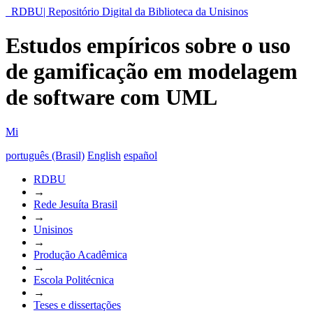
RDBU| Repositório Digital da Biblioteca da Unisinos
Estudos empíricos sobre o uso
de gamificação em modelagem
de software com UML
Mi
português (Brasil)
English
español
RDBU
→
Rede Jesuíta Brasil
→
Unisinos
→
Produção Acadêmica
→
Escola Politécnica
→
Teses e dissertações