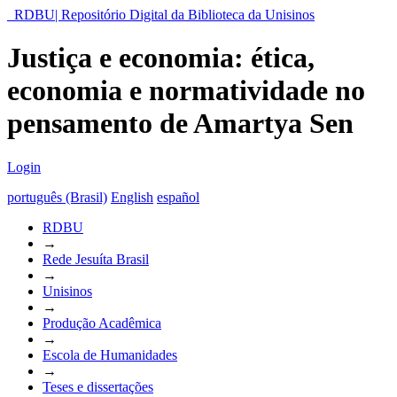
RDBU| Repositório Digital da Biblioteca da Unisinos
Justiça e economia: ética,
economia e normatividade no
pensamento de Amartya Sen
Login
português (Brasil)
English
español
RDBU
→
Rede Jesuíta Brasil
→
Unisinos
→
Produção Acadêmica
→
Escola de Humanidades
→
Teses e dissertações