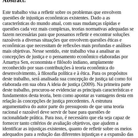
Abstract:
Este trabalho visa a refletir sobre os problemas que envolvem
questões de injustiças econômicas existentes. Dado a as
características do mundo atual, com suas mudanças rápidas e
questões cada vez mais complexas, teorias normativas adequadas se
fazem necessárias para que possamos refletir e encontrar soluções
razoáveis a diversas situações que envolvem questões éticas e
econômicas que necessitam de reflexões mais profundas e análises
mais objetivas. Nesse sentido, este trabalho visa a analisar as
concepções de justiça e o pensamento econômico elaboradas por
Amartya Sen, economista e filósofo indiano, amplamente
reconhecido por suas contribuições à teoria econômica do
desenvolvimento, à filosofia política e à ética. Para os propósitos
deste trabalho, será analisada sua concepção de justiça tal como foi
elaborada em sua obra A ideia de justiça (2009). Na primeira parte
deste trabalho, procurou-se evidenciar as principais características e
fundamentos desta teoria, bem como apontar as vantagens desta em
relação às concepções de justiça precedentes. A estrutura
argumentativa do autor parte do pressuposto de que uma teoria
racional e razoável deve servir de base para questões de
racionalidade prática. Para isso, é necessário que ela seja capaz de
fornecer tanto critérios de avaliação objetivos, que ajudem a
identificar as injustiças existentes, quanto de refletir sobre os meios
adequados para a redução das diferentes injustiças e a expansão das