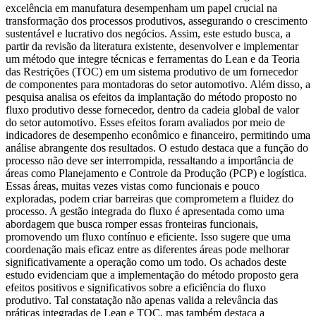
excelência em manufatura desempenham um papel crucial na
transformação dos processos produtivos, assegurando o crescimento
sustentável e lucrativo dos negócios. Assim, este estudo busca, a
partir da revisão da literatura existente, desenvolver e implementar
um método que integre técnicas e ferramentas do Lean e da Teoria
das Restrições (TOC) em um sistema produtivo de um fornecedor
de componentes para montadoras do setor automotivo. Além disso, a
pesquisa analisa os efeitos da implantação do método proposto no
fluxo produtivo desse fornecedor, dentro da cadeia global de valor
do setor automotivo. Esses efeitos foram avaliados por meio de
indicadores de desempenho econômico e financeiro, permitindo uma
análise abrangente dos resultados. O estudo destaca que a função do
processo não deve ser interrompida, ressaltando a importância de
áreas como Planejamento e Controle da Produção (PCP) e logística.
Essas áreas, muitas vezes vistas como funcionais e pouco
exploradas, podem criar barreiras que comprometem a fluidez do
processo. A gestão integrada do fluxo é apresentada como uma
abordagem que busca romper essas fronteiras funcionais,
promovendo um fluxo contínuo e eficiente. Isso sugere que uma
coordenação mais eficaz entre as diferentes áreas pode melhorar
significativamente a operação como um todo. Os achados deste
estudo evidenciam que a implementação do método proposto gera
efeitos positivos e significativos sobre a eficiência do fluxo
produtivo. Tal constatação não apenas valida a relevância das
práticas integradas de Lean e TOC, mas também destaca a