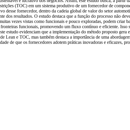
tentável e lucrativo dos negócios. Assim, este estudo busca, a partir d
Restrições (TOC) em um sistema produtivo de um fornecedor de compone
vo desse fornecedor, dentro da cadeia global de valor do setor automot
e dos resultados. O estudo destaca que a função do processo não deve 
muitas vezes vistas como funcionais e pouco exploradas, podem criar b
onteiras funcionais, promovendo um fluxo contínuo e eficiente. Isso s
e estudo evidenciam que a implementação do método proposto gera efeito
das de Lean e TOC, mas também destaca a importância de uma abordagem 
sidade de que os fornecedores adotem práticas inovadoras e eficazes, p