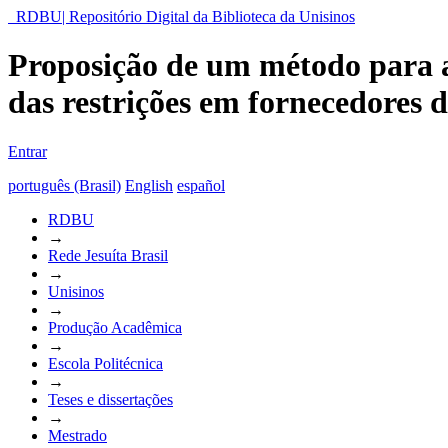
RDBU| Repositório Digital da Biblioteca da Unisinos
Proposição de um método para ap
das restrições em fornecedores d
Entrar
português (Brasil)
English
español
RDBU
→
Rede Jesuíta Brasil
→
Unisinos
→
Produção Acadêmica
→
Escola Politécnica
→
Teses e dissertações
→
Mestrado