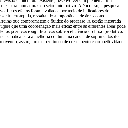
a revisão da literatura existente, desenvolver e implementar um
ntes para montadoras do setor automotivo. Além disso, a pesquisa
ivo. Esses efeitos foram avaliados por meio de indicadores de
ser interrompida, ressaltando a importância de áreas como
arreiras que comprometem a fluidez do processo. A gestão integrada
ugere que uma coordenação mais eficaz entre as diferentes áreas pode
s positivos e significativos sobre a eficiência do fluxo produtivo.
sistemática para a melhoria contínua na cadeia de suprimentos do
romovendo, assim, um ciclo virtuoso de crescimento e competitividade