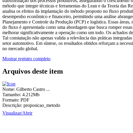
transformação dos processos produtivos, assegurando o crescimento sus
método que integre técnicas e ferramentas do Lean e da Teoria das 
analisa os efeitos da implantação do método proposto no fluxo produti
desempenho econômico e financeiro, permitindo uma análise abrangent
Planejamento e Controle da Produção (PCP) e logística. Essas áreas, 
do fluxo é apresentada como uma abordagem que busca romper essas fr
melhorar significativamente a operação como um todo. Os achados dest
Tal constatação não apenas valida a relevância das práticas integra
setor automotivo. Em síntese, os resultados obtidos reforçam a neces
no mercado global.
Mostrar registro completo
Arquivos deste item
Nome:
Gilberto Castro ...
Tamanho:
4.212Mb
Formato:
PDF
Descrição:
proposicao_metodo
Visualizar/
Abrir