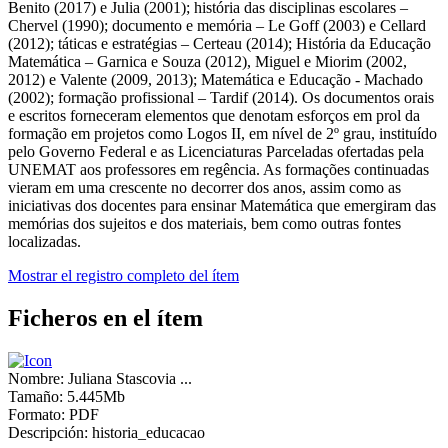
Benito (2017) e Julia (2001); história das disciplinas escolares –
Chervel (1990); documento e memória – Le Goff (2003) e Cellard
(2012); táticas e estratégias – Certeau (2014); História da Educação
Matemática – Garnica e Souza (2012), Miguel e Miorim (2002,
2012) e Valente (2009, 2013); Matemática e Educação - Machado
(2002); formação profissional – Tardif (2014). Os documentos orais
e escritos forneceram elementos que denotam esforços em prol da
formação em projetos como Logos II, em nível de 2º grau, instituído
pelo Governo Federal e as Licenciaturas Parceladas ofertadas pela
UNEMAT aos professores em regência. As formações continuadas
vieram em uma crescente no decorrer dos anos, assim como as
iniciativas dos docentes para ensinar Matemática que emergiram das
memórias dos sujeitos e dos materiais, bem como outras fontes
localizadas.
Mostrar el registro completo del ítem
Ficheros en el ítem
Nombre:
Juliana Stascovia ...
Tamaño:
5.445Mb
Formato:
PDF
Descripción:
historia_educacao