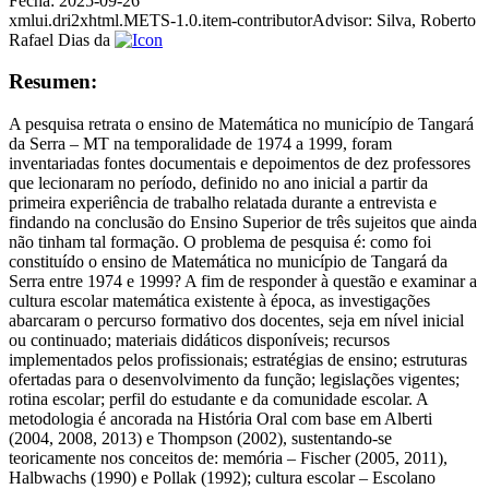
Fecha:
2025-09-26
xmlui.dri2xhtml.METS-1.0.item-contributorAdvisor:
Silva, Roberto
Rafael Dias da
Resumen:
A pesquisa retrata o ensino de Matemática no município de Tangará
da Serra – MT na temporalidade de 1974 a 1999, foram
inventariadas fontes documentais e depoimentos de dez professores
que lecionaram no período, definido no ano inicial a partir da
primeira experiência de trabalho relatada durante a entrevista e
findando na conclusão do Ensino Superior de três sujeitos que ainda
não tinham tal formação. O problema de pesquisa é: como foi
constituído o ensino de Matemática no município de Tangará da
Serra entre 1974 e 1999? A fim de responder à questão e examinar a
cultura escolar matemática existente à época, as investigações
abarcaram o percurso formativo dos docentes, seja em nível inicial
ou continuado; materiais didáticos disponíveis; recursos
implementados pelos profissionais; estratégias de ensino; estruturas
ofertadas para o desenvolvimento da função; legislações vigentes;
rotina escolar; perfil do estudante e da comunidade escolar. A
metodologia é ancorada na História Oral com base em Alberti
(2004, 2008, 2013) e Thompson (2002), sustentando-se
teoricamente nos conceitos de: memória – Fischer (2005, 2011),
Halbwachs (1990) e Pollak (1992); cultura escolar – Escolano