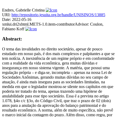
Endres, Gabrielle Cristina
URI:
http://repositorio.jesuita.org.br/handle/UNISINOS/13885
Date:
2022-05-16
xmlui.dri2xhtml.METS-1.0.item-contributorAdvisor:
Coulon,
Fabiano Koff
Abstract:
O tema das invalidades no direito societário, apesar de pouco
estudado em nosso país, é dos mais complexos e palpitantes a que se
tem notícia. A inexistência de um regime próprio e em conformidade
com a realidade da vida econômica, gera muitas dúvidas e
insegurança em nosso sistema vigente. A matéria, que possui uma
regulação própria – e diga-se, incompleta – apenas na nossa Lei de
Sociedades Anônimas, gerando muitas dúvidas no seu campo de
atuação, é ainda mais insegura para as sociedades limitadas, na
medida em que o legislador mostrou-se silente nos capítulos em que
poderia ter tratado do tema, apenas trazendo uma hipótese de
anulabilidade para esse tipo societário. Essa é a prevista no artigo
1.078, §4o c/c §3o, do Código Civil, que traz o prazo de 02 (dois)
anos para a anulação da aprovação do balanço patrimonial e do
resultado econômico. A norma, além de muito específica, não prevê
o marco inicial da contagem do prazo. Além disso, como regra, por