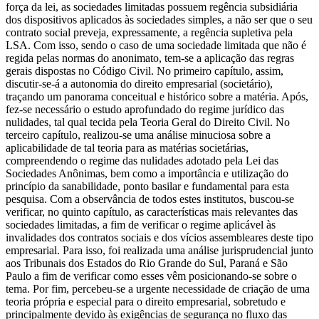
força da lei, as sociedades limitadas possuem regência subsidiária
dos dispositivos aplicados às sociedades simples, a não ser que o seu
contrato social preveja, expressamente, a regência supletiva pela
LSA. Com isso, sendo o caso de uma sociedade limitada que não é
regida pelas normas do anonimato, tem-se a aplicação das regras
gerais dispostas no Código Civil. No primeiro capítulo, assim,
discutir-se-á a autonomia do direito empresarial (societário),
traçando um panorama conceitual e histórico sobre a matéria. Após,
fez-se necessário o estudo aprofundado do regime jurídico das
nulidades, tal qual tecida pela Teoria Geral do Direito Civil. No
terceiro capítulo, realizou-se uma análise minuciosa sobre a
aplicabilidade de tal teoria para as matérias societárias,
compreendendo o regime das nulidades adotado pela Lei das
Sociedades Anônimas, bem como a importância e utilização do
princípio da sanabilidade, ponto basilar e fundamental para esta
pesquisa. Com a observância de todos estes institutos, buscou-se
verificar, no quinto capítulo, as características mais relevantes das
sociedades limitadas, a fim de verificar o regime aplicável às
invalidades dos contratos sociais e dos vícios assembleares deste tipo
empresarial. Para isso, foi realizada uma análise jurisprudencial junto
aos Tribunais dos Estados do Rio Grande do Sul, Paraná e São
Paulo a fim de verificar como esses vêm posicionando-se sobre o
tema. Por fim, percebeu-se a urgente necessidade de criação de uma
teoria própria e especial para o direito empresarial, sobretudo e
principalmente devido às exigências de segurança no fluxo das