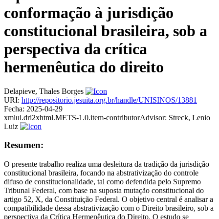
conformação à jurisdição
constitucional brasileira, sob a
perspectiva da crítica
hermenêutica do direito
Delapieve, Thales Borges
URI:
http://repositorio.jesuita.org.br/handle/UNISINOS/13881
Fecha:
2025-04-29
xmlui.dri2xhtml.METS-1.0.item-contributorAdvisor:
Streck, Lenio
Luiz
Resumen:
O presente trabalho realiza uma desleitura da tradição da jurisdição
constitucional brasileira, focando na abstrativização do controle
difuso de constitucionalidade, tal como defendida pelo Supremo
Tribunal Federal, com base na suposta mutação constitucional do
artigo 52, X, da Constituição Federal. O objetivo central é analisar a
compatibilidade dessa abstrativização com o Direito brasileiro, sob a
perspectiva da Crítica Hermenêutica do Direito. O estudo se