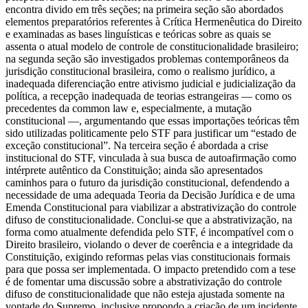
encontra divido em três seções; na primeira seção são abordados
elementos preparatórios referentes à Crítica Hermenêutica do Direito
e examinadas as bases linguísticas e teóricas sobre as quais se
assenta o atual modelo de controle de constitucionalidade brasileiro;
na segunda seção são investigados problemas contemporâneos da
jurisdição constitucional brasileira, como o realismo jurídico, a
inadequada diferenciação entre ativismo judicial e judicialização da
política, a recepção inadequada de teorias estrangeiras — como os
precedentes da common law e, especialmente, a mutação
constitucional —, argumentando que essas importações teóricas têm
sido utilizadas politicamente pelo STF para justificar um “estado de
exceção constitucional”. Na terceira seção é abordada a crise
institucional do STF, vinculada à sua busca de autoafirmação como
intérprete autêntico da Constituição; ainda são apresentados
caminhos para o futuro da jurisdição constitucional, defendendo a
necessidade de uma adequada Teoria da Decisão Jurídica e de uma
Emenda Constitucional para viabilizar a abstrativização do controle
difuso de constitucionalidade. Conclui-se que a abstrativização, na
forma como atualmente defendida pelo STF, é incompatível com o
Direito brasileiro, violando o dever de coerência e a integridade da
Constituição, exigindo reformas pelas vias constitucionais formais
para que possa ser implementada. O impacto pretendido com a tese
é de fomentar uma discussão sobre a abstrativização do controle
difuso de constitucionalidade que não esteja ajustada somente na
vontade do Supremo, inclusive propondo a criação de um incidente