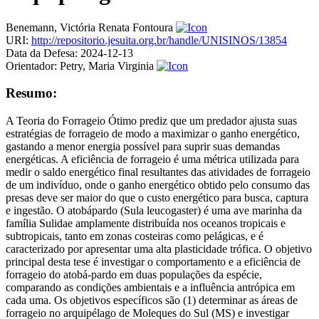
Benemann, Victória Renata Fontoura
URI:
http://repositorio.jesuita.org.br/handle/UNISINOS/13854
Data da Defesa:
2024-12-13
Orientador:
Petry, Maria Virginia
Resumo:
A Teoria do Forrageio Ótimo prediz que um predador ajusta suas
estratégias de forrageio de modo a maximizar o ganho energético,
gastando a menor energia possível para suprir suas demandas
energéticas. A eficiência de forrageio é uma métrica utilizada para
medir o saldo energético final resultantes das atividades de forrageio
de um indivíduo, onde o ganho energético obtido pelo consumo das
presas deve ser maior do que o custo energético para busca, captura
e ingestão. O atobápardo (Sula leucogaster) é uma ave marinha da
família Sulidae amplamente distribuída nos oceanos tropicais e
subtropicais, tanto em zonas costeiras como pelágicas, e é
caracterizado por apresentar uma alta plasticidade trófica. O objetivo
principal desta tese é investigar o comportamento e a eficiência de
forrageio do atobá-pardo em duas populações da espécie,
comparando as condições ambientais e a influência antrópica em
cada uma. Os objetivos específicos são (1) determinar as áreas de
forrageio no arquipélago de Moleques do Sul (MS) e investigar