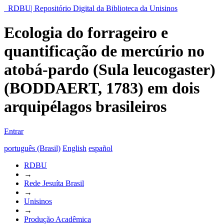
RDBU| Repositório Digital da Biblioteca da Unisinos
Ecologia do forrageiro e
quantificação de mercúrio no
atobá-pardo (Sula leucogaster)
(BODDAERT, 1783) em dois
arquipélagos brasileiros
Entrar
português (Brasil)
English
español
RDBU
→
Rede Jesuíta Brasil
→
Unisinos
→
Produção Acadêmica