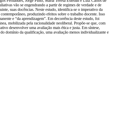
gos Fernandes, Jorge Pinto, Maria Teresa Esteban e Luiz Carlos de
aliativas vão se engendrando a partir de regimes de verdade e de
uinte, suas docências. Neste estudo, identifica-se o imperativo da
 contemporâneo, produzindo efeitos sobre o trabalho docente. Isso
rmanente e “da aprendizagem”. Em decorrência deste estudo, foi
ânea, mobilizada pela racionalidade neoliberal. Propõe-se que, com
tivo desenvolver uma avaliação mais ética e justa. Em síntese,
s do domínio da qualificação, uma avaliação menos individualizante e