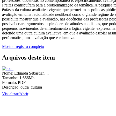
professores, docências no contemporâneo e, especificamente, avalia
Freitas contribuíram para a problematização da temática. A pesquisa f
ênfases da cultura avaliativa vigente, que permeiam as políticas públic
avaliação em uma racionalidade neoliberal como o grande regime de v
possibilita mostrar que a avaliação, nas docências das professoras p
possível criar argumentos inspiradores de atitudes cotidianas, que po
pequenos movimentos de enfrentamento à lógica vigente, expressa na a
defendo uma outra cultura avaliativa, em que a avaliação escolar ass
performática, uma avaliação que é educativa.
Mostrar registro completo
Arquivos deste item
Nome:
Eduarda Sebastian ...
Tamanho:
1.666Mb
Formato:
PDF
Descrição:
outra_cultura
Visualizar/
Abrir