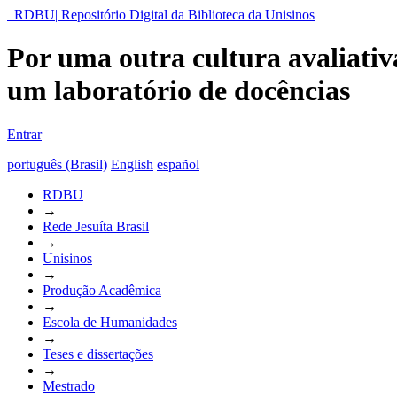
RDBU| Repositório Digital da Biblioteca da Unisinos
Por uma outra cultura avaliativ
um laboratório de docências
Entrar
português (Brasil)
English
español
RDBU
→
Rede Jesuíta Brasil
→
Unisinos
→
Produção Acadêmica
→
Escola de Humanidades
→
Teses e dissertações
→
Mestrado