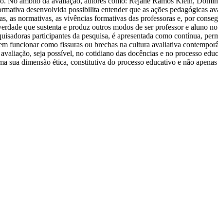
ção. No âmbito da avaliação, autores como: Rejane Ramos Klein, Domin
ormativa desenvolvida possibilita entender que as ações pedagógicas av
as, as normativas, as vivências formativas das professoras e, por conseg
erdade que sustenta e produz outros modos de ser professor e aluno no
esquisadoras participantes da pesquisa, é apresentada como contínua, pe
dem funcionar como fissuras ou brechas na cultura avaliativa contempor
valiação, seja possível, no cotidiano das docências e no processo educa
uma sua dimensão ética, constitutiva do processo educativo e não apena