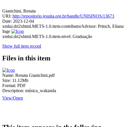
Gianichini, Renata
URI:
http://repositorio.jesuita.org.br/handle/UNISINOS/13673
Date:
2023-12-04
xmlui.dri2xhtml.METS-1.0.item-contributorAdvisor:
Pritsch, Eliana
Inge
xmlui.dri2xhtml.METS-1.0.item-nivel:
Graduação
Show full item record
Files in this item
Name:
Renata Gianichini.pdf
Size:
11.12Mb
Format:
PDF
Description:
música_wakanda
View/
Open