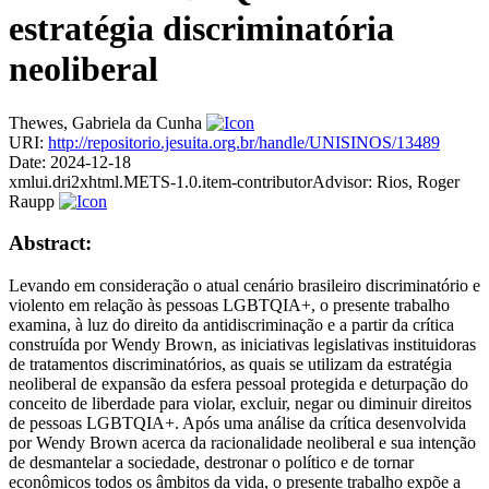
estratégia discriminatória
neoliberal
Thewes, Gabriela da Cunha
URI:
http://repositorio.jesuita.org.br/handle/UNISINOS/13489
Date:
2024-12-18
xmlui.dri2xhtml.METS-1.0.item-contributorAdvisor:
Rios, Roger
Raupp
Abstract:
Levando em consideração o atual cenário brasileiro discriminatório e
violento em relação às pessoas LGBTQIA+, o presente trabalho
examina, à luz do direito da antidiscriminação e a partir da crítica
construída por Wendy Brown, as iniciativas legislativas instituidoras
de tratamentos discriminatórios, as quais se utilizam da estratégia
neoliberal de expansão da esfera pessoal protegida e deturpação do
conceito de liberdade para violar, excluir, negar ou diminuir direitos
de pessoas LGBTQIA+. Após uma análise da crítica desenvolvida
por Wendy Brown acerca da racionalidade neoliberal e sua intenção
de desmantelar a sociedade, destronar o político e de tornar
econômicos todos os âmbitos da vida, o presente trabalho expõe a