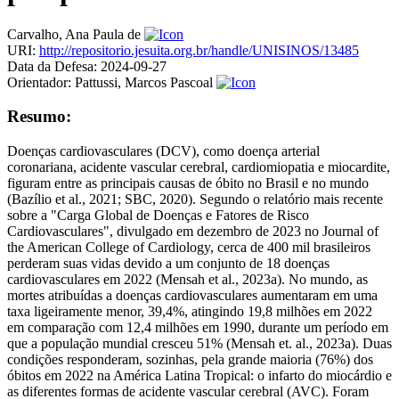
Carvalho, Ana Paula de
URI:
http://repositorio.jesuita.org.br/handle/UNISINOS/13485
Data da Defesa:
2024-09-27
Orientador:
Pattussi, Marcos Pascoal
Resumo:
Doenças cardiovasculares (DCV), como doença arterial
coronariana, acidente vascular cerebral, cardiomiopatia e miocardite,
figuram entre as principais causas de óbito no Brasil e no mundo
(Bazílio et al., 2021; SBC, 2020). Segundo o relatório mais recente
sobre a "Carga Global de Doenças e Fatores de Risco
Cardiovasculares", divulgado em dezembro de 2023 no Journal of
the American College of Cardiology, cerca de 400 mil brasileiros
perderam suas vidas devido a um conjunto de 18 doenças
cardiovasculares em 2022 (Mensah et al., 2023a). No mundo, as
mortes atribuídas a doenças cardiovasculares aumentaram em uma
taxa ligeiramente menor, 39,4%, atingindo 19,8 milhões em 2022
em comparação com 12,4 milhões em 1990, durante um período em
que a população mundial cresceu 51% (Mensah et. al., 2023a). Duas
condições responderam, sozinhas, pela grande maioria (76%) dos
óbitos em 2022 na América Latina Tropical: o infarto do miocárdio e
as diferentes formas de acidente vascular cerebral (AVC). Foram